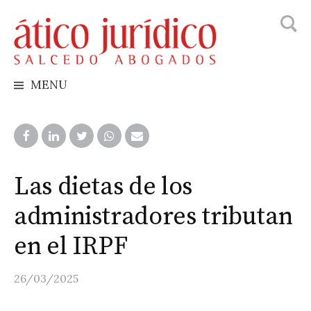
Busca
Skip
to
content
MENU
Las dietas de los
administradores tributan
en el IRPF
26/03/2025