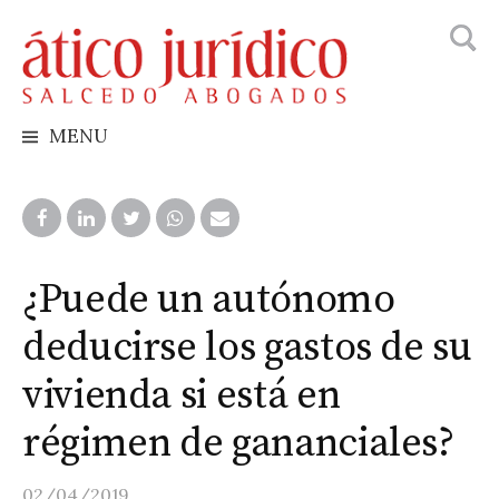
Busca
Skip
to
content
MENU
¿Puede un autónomo
deducirse los gastos de su
vivienda si está en
régimen de gananciales?
02/04/2019