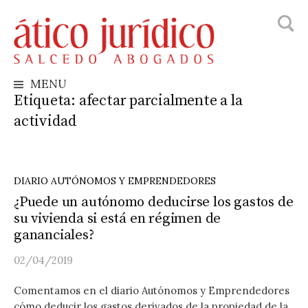
Busca
Skip
to
content
MENU
Etiqueta:
afectar parcialmente a la
actividad
DIARIO AUTÓNOMOS Y EMPRENDEDORES
¿Puede un autónomo deducirse los gastos de
su vivienda si está en régimen de
gananciales?
02/04/2019
Comentamos en el diario Autónomos y Emprendedores
cómo deducir los gastos derivados de la propiedad de la