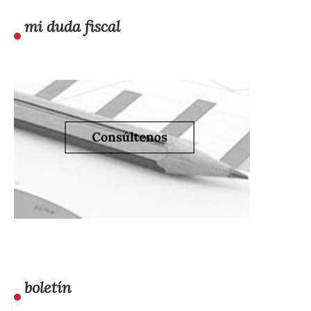
mi duda fiscal
boletín