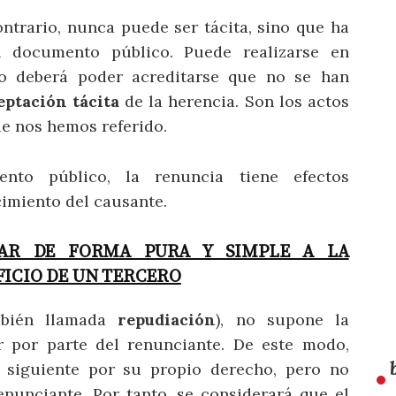
ontrario, nunca puede ser tácita, sino que ha
n documento público. Puede realizarse en
o deberá poder acreditarse que no se han
eptación tácita
de la herencia. Son los actos
ue nos hemos referido.
nto público, la renuncia tiene efectos
ecimiento del causante.
IAR DE FORMA PURA Y SIMPLE A LA
FICIO DE UN TERCERO
bién llamada
repudiación
), no supone la
r por parte del renunciante. De este modo,
o siguiente por su propio derecho, pero no
enunciante. Por tanto, se considerará que el