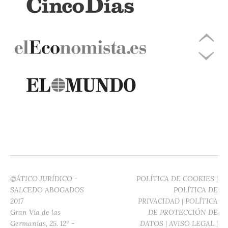
©ÁTICO JURÍDICO -
POLÍTICA DE COOKIES
|
SALCEDO ABOGADOS
POLÍTICA DE
2017
PRIVACIDAD
|
POLÍTICA
Gran Vía de las
DE PROTECCIÓN DE
Germanías, 25. 12ª -
DATOS
|
AVISO LEGAL
|