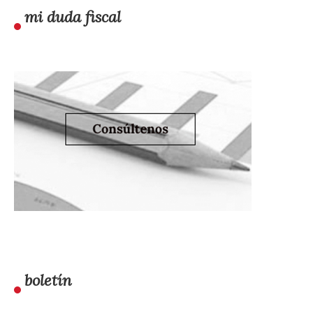
mi duda fiscal
boletín