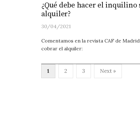
¿Qué debe hacer el inquilino si
alquiler?
30/04/2021
Comentamos en la revista CAF de Madrid 
cobrar el alquiler:
Paginación
1
2
3
Next »
de
entradas