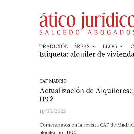
Skip
to
content
TRADICIÓN
ÁREAS
BLOG
C
Etiqueta:
alquiler de viviend
CAF MADRID
Actualización de Alquileres:¿
IPC?
11/05/2022
Comentamos en la revista CAF de Madrid e
alquiler por IPC: