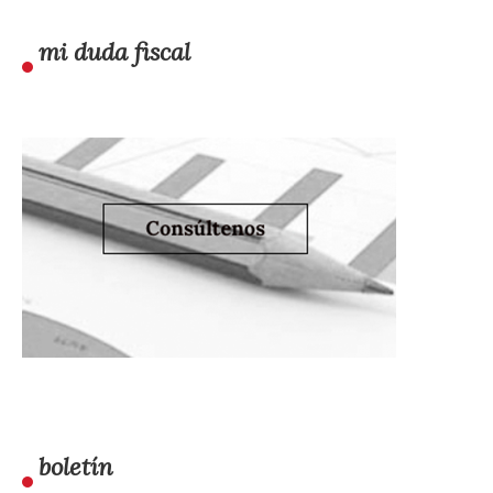
mi duda fiscal
boletín