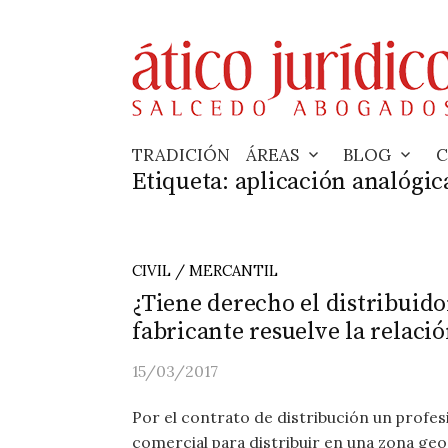
Skip
to
content
TRADICIÓN
ÁREAS
BLOG
C
Etiqueta:
aplicación analógic
CIVIL / MERCANTIL
¿Tiene derecho el distribuido
fabricante resuelve la relaci
15/03/2017
Por el contrato de distribución un profes
comercial para distribuir en una zona geo