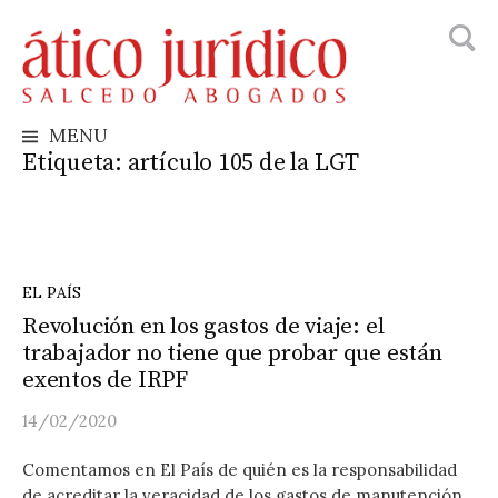
Busca
Skip
to
content
MENU
Etiqueta:
artículo 105 de la LGT
EL PAÍS
Revolución en los gastos de viaje: el
trabajador no tiene que probar que están
exentos de IRPF
14/02/2020
Comentamos en El País de quién es la responsabilidad
de acreditar la veracidad de los gastos de manutención