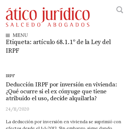
Busca
Skip
to
content
MENU
Etiqueta:
artículo 68.1.1º de la Ley del
IRPF
IRPF
Deducción IRPF por inversión en vivienda:
¿Qué ocurre si el ex cónyuge que tiene
atribuido el uso, decide alquilarla?
24/11/2020
La deducción por inversión en vivienda se suprimió con
efectos desde el 1-1-2013. Sin embargo, sigue dando