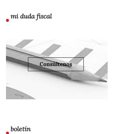
mi duda fiscal
boletín