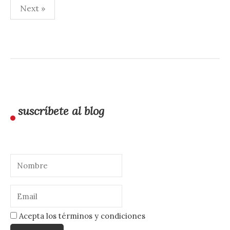
Paginación
Next »
de
entradas
suscríbete al blog
Acepta los términos y condiciones