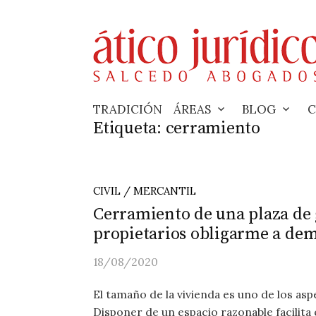
Skip
to
content
TRADICIÓN
ÁREAS
BLOG
C
Etiqueta:
cerramiento
CIVIL / MERCANTIL
Cerramiento de una plaza de 
propietarios obligarme a dem
18/08/2020
El tamaño de la vivienda es uno de los as
Disponer de un espacio razonable facilita el