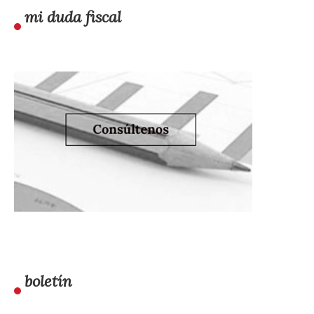
mi duda fiscal
boletín