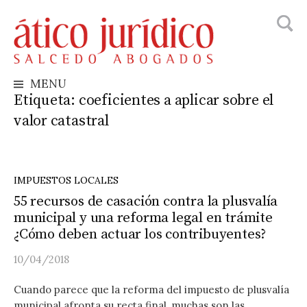
Busca
Skip
to
content
MENU
Etiqueta:
coeficientes a aplicar sobre el
valor catastral
IMPUESTOS LOCALES
55 recursos de casación contra la plusvalía
municipal y una reforma legal en trámite
¿Cómo deben actuar los contribuyentes?
10/04/2018
Cuando parece que la reforma del impuesto de plusvalía
municipal afronta su recta final, muchas son las