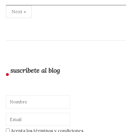
Paginación
Next »
de
entradas
suscríbete al blog
Acepta los términos y condiciones