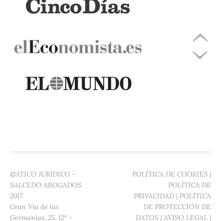
©ÁTICO JURÍDICO -
POLÍTICA DE COOKIES
|
SALCEDO ABOGADOS
POLÍTICA DE
2017
PRIVACIDAD
|
POLÍTICA
Gran Vía de las
DE PROTECCIÓN DE
Germanías, 25. 12ª -
DATOS
|
AVISO LEGAL
|