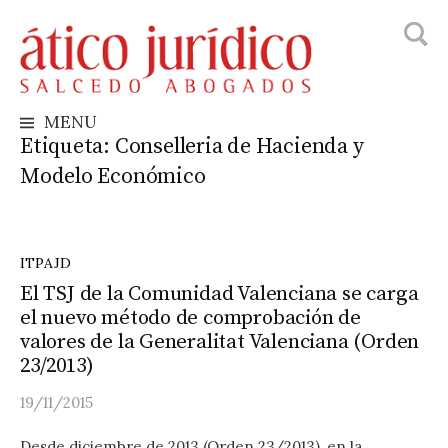
Busca
Skip
to
content
MENU
Etiqueta:
Conselleria de Hacienda y
Modelo Económico
ITPAJD
El TSJ de la Comunidad Valenciana se carga
el nuevo método de comprobación de
valores de la Generalitat Valenciana (Orden
23/2013)
19/11/2015
Desde diciembre de 2013 (Orden 23/2013), en la