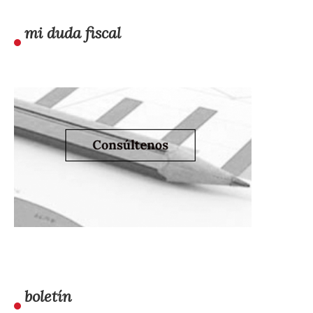
mi duda fiscal
boletín