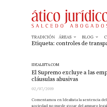
Skip
to
content
TRADICIÓN
ÁREAS
BLOG
C
Etiqueta:
controles de transp
IDEALISTA.COM
El Supremo excluye a las em
cláusulas abusivas
02/07/2019
Comentamos en Idealista la sentencia del
sociedad no puede gozar del amparo legal