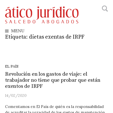
Busca
Skip
to
content
MENU
Etiqueta:
dietas exentas de IRPF
EL PAÍS
Revolución en los gastos de viaje: el
trabajador no tiene que probar que están
exentos de IRPF
14/02/2020
Comentamos en El País de quién es la responsabilidad
de acreditar la veracidad de los gastos de manutención