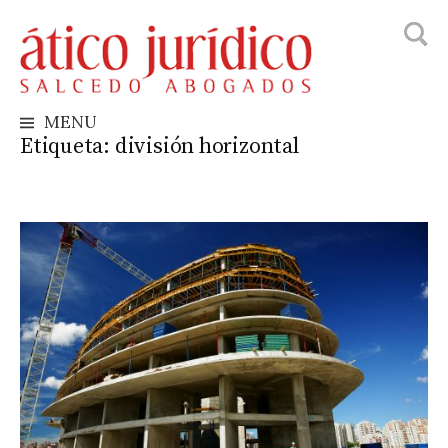
Busca
Skip
to
content
MENU
Etiqueta:
división horizontal