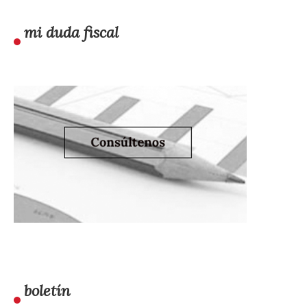
mi duda fiscal
boletín