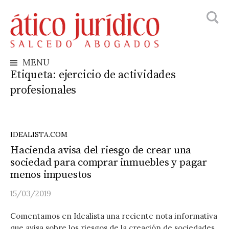
Busca
Skip
to
content
MENU
Etiqueta:
ejercicio de actividades
profesionales
IDEALISTA.COM
Hacienda avisa del riesgo de crear una
sociedad para comprar inmuebles y pagar
menos impuestos
15/03/2019
Comentamos en Idealista una reciente nota informativa
que avisa sobre los riesgos de la creación de sociedades