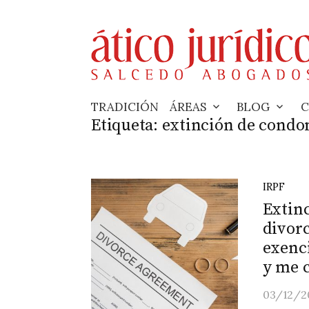
Skip
to
content
TRADICIÓN
ÁREAS
BLOG
C
Etiqueta:
extinción de condo
IRPF
Extin
divorc
exenci
y me 
03/12/2