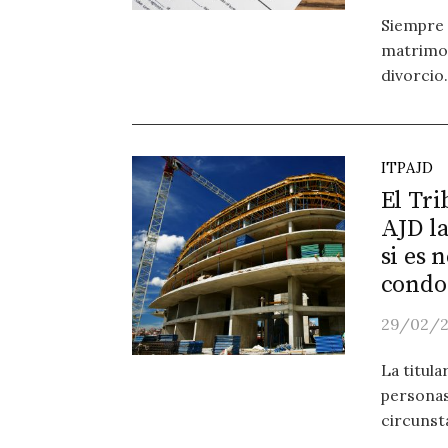
Siempre 
matrimon
divorcio.
ITPAJD
El Tr
AJD la
si es 
condo
29/02/
La titul
persona
circunst