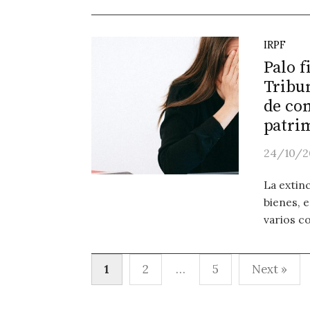
IRPF
Palo f
Tribu
de co
patrim
24/10/2
La extin
bienes, 
varios c
Paginación
1
2
…
5
Next »
de