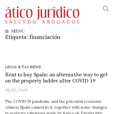
Busca
Skip
to
content
MENU
Etiqueta:
financiación
LEGAL & TAX NEWS
Rent to buy Spain: an alternative way to get
on the property ladder after COVID-19
09/07/2020
The COVID-19 pandemic and the potential economic
crisis in Spain caused by it, together with some changes
in property valuations made by Banco de España (the