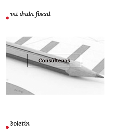
mi duda fiscal
boletín