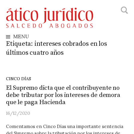
Busca
Skip
to
content
MENU
Etiqueta:
intereses cobrados en los
últimos cuatro años
CINCO DÍAS
El Supremo dicta que el contribuyente no
debe tributar por los intereses de demora
que le paga Hacienda
16/12/2020
Comentamos en Cinco Días una importante sentencia
del Supremo sobre la tributación por los intereses de