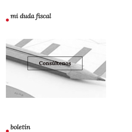
mi duda fiscal
boletín