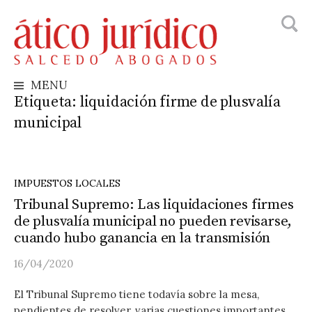
Busca
Skip
to
content
MENU
Etiqueta:
liquidación firme de plusvalía
municipal
IMPUESTOS LOCALES
Tribunal Supremo: Las liquidaciones firmes
de plusvalía municipal no pueden revisarse,
cuando hubo ganancia en la transmisión
16/04/2020
El Tribunal Supremo tiene todavía sobre la mesa,
pendientes de resolver, varias cuestiones importantes