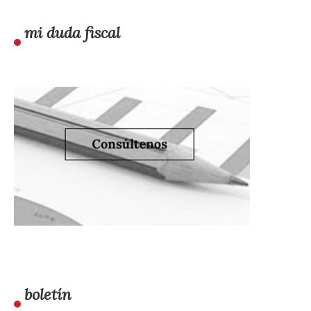
mi duda fiscal
boletín