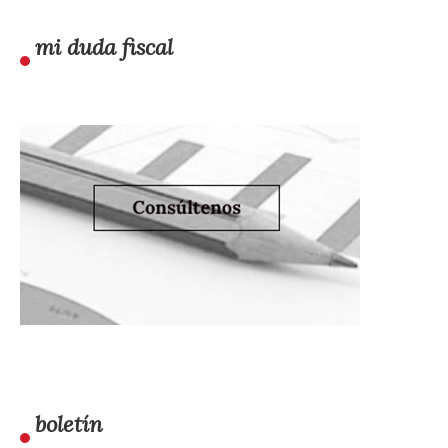
mi duda fiscal
boletín