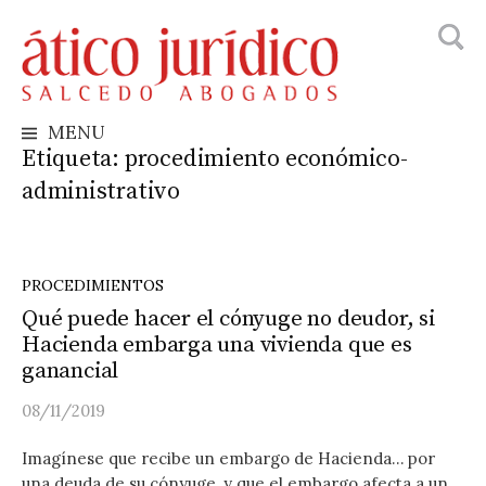
Busca
Skip
to
content
MENU
Etiqueta:
procedimiento económico-
administrativo
PROCEDIMIENTOS
Qué puede hacer el cónyuge no deudor, si
Hacienda embarga una vivienda que es
ganancial
08/11/2019
Imagínese que recibe un embargo de Hacienda… por
una deuda de su cónyuge, y que el embargo afecta a un