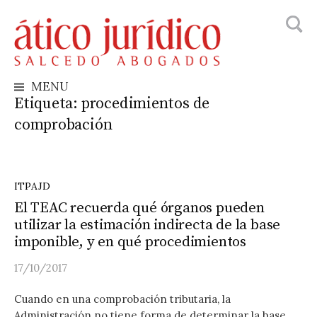
Busca
Skip
to
content
MENU
Etiqueta:
procedimientos de
comprobación
ITPAJD
El TEAC recuerda qué órganos pueden
utilizar la estimación indirecta de la base
imponible, y en qué procedimientos
17/10/2017
Cuando en una comprobación tributaria, la
Administración no tiene forma de determinar la base