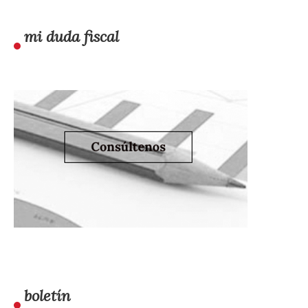
mi duda fiscal
boletín