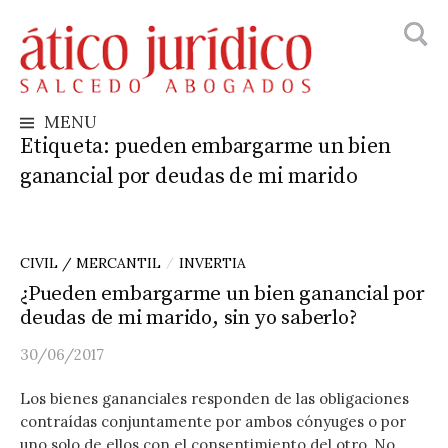
Busca
Skip
to
content
MENU
Etiqueta:
pueden embargarme un bien
ganancial por deudas de mi marido
CIVIL / MERCANTIL
INVERTIA
/
¿Pueden embargarme un bien ganancial por
deudas de mi marido, sin yo saberlo?
30/06/2017
Los bienes gananciales responden de las obligaciones
contraídas conjuntamente por ambos cónyuges o por
uno solo de ellos con el consentimiento del otro. No