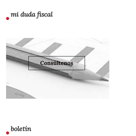
mi duda fiscal
boletín