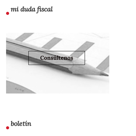
mi duda fiscal
boletín