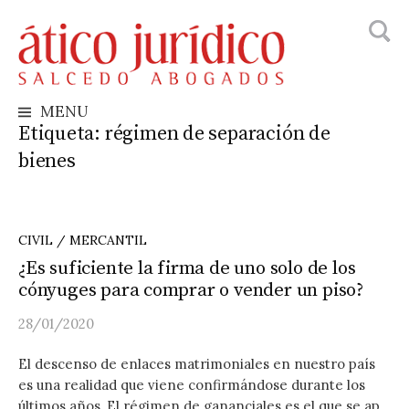
Busca
Skip
to
content
MENU
Etiqueta:
régimen de separación de
bienes
CIVIL / MERCANTIL
¿Es suficiente la firma de uno solo de los
cónyuges para comprar o vender un piso?
28/01/2020
El descenso de enlaces matrimoniales en nuestro país
es una realidad que viene confirmándose durante los
últimos años. El régimen de gananciales es el que se ap...