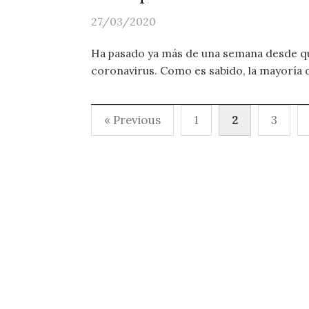
27/03/2020
Ha pasado ya más de una semana desde que
coronavirus. Como es sabido, la mayoría de
Paginación
« Previous
1
2
3
de
entradas