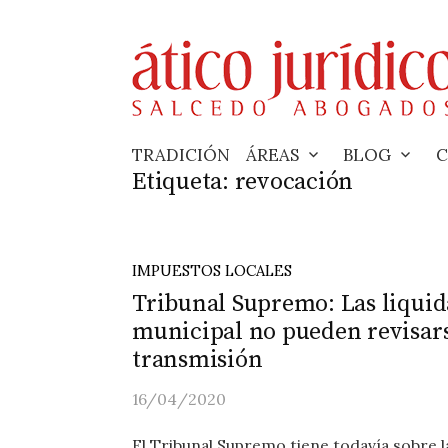
Skip
to
content
TRADICIÓN
ÁREAS
BLOG
C
Etiqueta:
revocación
IMPUESTOS LOCALES
Tribunal Supremo: Las liquid
municipal no pueden revisar
transmisión
16/04/2020
El Tribunal Supremo tiene todavía sobre l