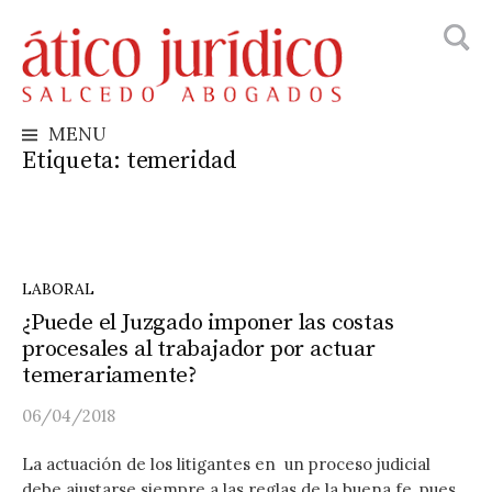
Busca
Skip
to
content
MENU
Etiqueta:
temeridad
LABORAL
¿Puede el Juzgado imponer las costas
procesales al trabajador por actuar
temerariamente?
06/04/2018
La actuación de los litigantes en un proceso judicial
debe ajustarse siempre a las reglas de la buena fe, pues