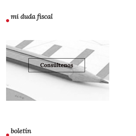
mi duda fiscal
boletín