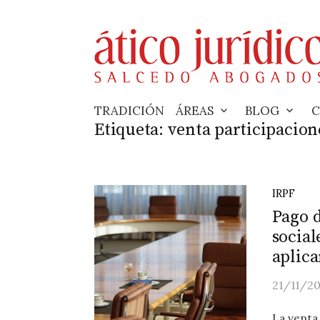
Skip
to
content
TRADICIÓN
ÁREAS
BLOG
C
Etiqueta:
venta participacion
IRPF
Pago d
social
aplica
21/11/2
La venta