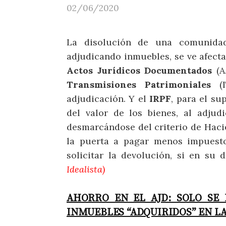
02/06/2020
La disolución de una comunidad
adjudicando inmuebles, se ve afecta
Actos Jurídicos Documentados
(A
Transmisiones Patrimoniales
(I
adjudicación. Y el
IRPF
, para el s
del valor de los bienes, al adjud
desmarcándose del criterio de Hacie
la puerta a pagar menos impuesto
solicitar la devolución, si en su
Idealista)
AHORRO EN EL AJD: SOLO SE 
INMUEBLES “ADQUIRIDOS” EN L