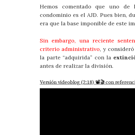
Hemos comentado que uno de lo
condominio es el AJD. Pues bien, d
era que la base imponible de este im
Sin embargo, una reciente sente
criterio administrativo
, y consideró
la parte “adquirida” con la
extinci
antes de realizar la división.
Versión videoblog (2:18) 📽️🎬 con referenci