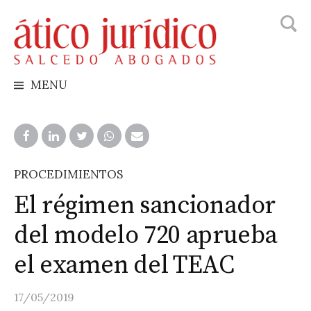
Busca
Skip
to
content
MENU
PROCEDIMIENTOS
El régimen sancionador
del modelo 720 aprueba
el examen del TEAC
17/05/2019