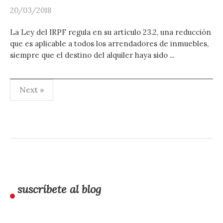
20/03/2018
La Ley del IRPF regula en su artículo 23.2, una reducción
que es aplicable a todos los arrendadores de inmuebles,
siempre que el destino del alquiler haya sido ...
Paginación
Next »
de
entradas
suscríbete al blog