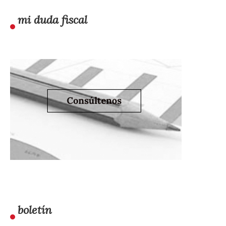
mi duda fiscal
boletín