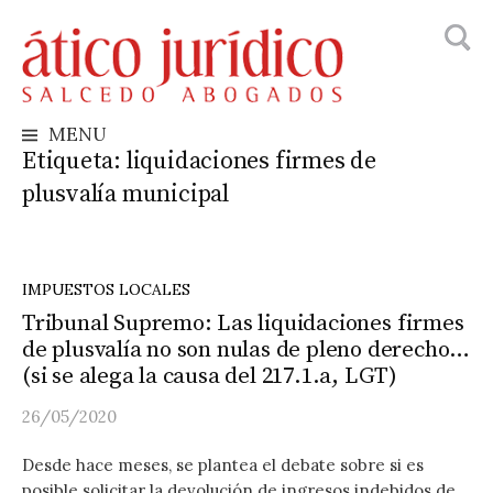
Busca
Skip
to
content
MENU
Etiqueta:
liquidaciones firmes de
plusvalía municipal
IMPUESTOS LOCALES
Tribunal Supremo: Las liquidaciones firmes
de plusvalía no son nulas de pleno derecho…
(si se alega la causa del 217.1.a, LGT)
26/05/2020
Desde hace meses, se plantea el debate sobre si es
posible solicitar la devolución de ingresos indebidos de