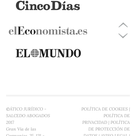
©ÁTICO JURÍDICO -
POLÍTICA DE COOKIES
|
SALCEDO ABOGADOS
POLÍTICA DE
2017
PRIVACIDAD
|
POLÍTICA
Gran Vía de las
DE PROTECCIÓN DE
Germanías, 25. 12ª -
DATOS
|
AVISO LEGAL
|