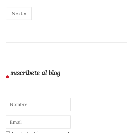
Paginación
Next »
de
entradas
suscríbete al blog