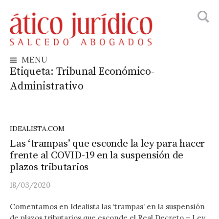
Busca
Skip
to
content
MENU
Etiqueta:
Tribunal Económico-
Administrativo
IDEALISTA.COM
Las ‘trampas’ que esconde la ley para hacer
frente al COVID-19 en la suspensión de
plazos tributarios
18/03/2020
Comentamos en Idealista las ‘trampas’ en la suspensión
de plazos tributarios que esconde el Real Decreto – Ley