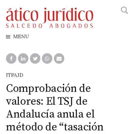
Busca
Skip
to
content
MENU
ITPAJD
Comprobación de
valores: El TSJ de
Andalucía anula el
método de “tasación